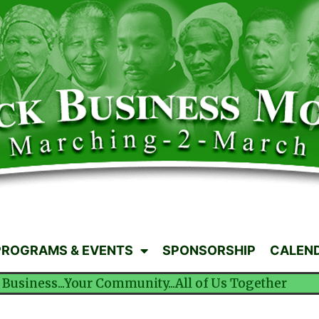
PROGRAMS & EVENTS
SPONSORSHIP
CALEN
 Business...Your Community...All of Us Together