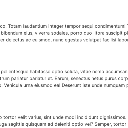
co. Totam laudantium integer tempor sequi condimentum! T
ibendum eius, viverra sodales, porro quo litora suscipit pl
er delectus ac euismod, nunc egestas volutpat facilisi lab
t pellentesque habitasse optio soluta, vitae nemo accumsa
 pariatur pariatur et. Earum, senectus netus purus corpor
eo. Vehicula urna eiusmod ea! Deserunt iste unde numquam 
tortor velit varius, sint unde modi incididunt dignissimos.
fuga sagittis quisquam ad deleniti optio vel? Semper, tortor