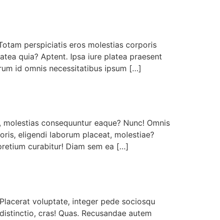
otam perspiciatis eros molestias corporis
atea quia? Aptent. Ipsa iure platea praesent
orum id omnis necessitatibus ipsum […]
n, molestias consequuntur eaque? Nunc! Omnis
is, eligendi laborum placeat, molestiae?
pretium curabitur! Diam sem ea […]
 Placerat voluptate, integer pede sociosqu
 distinctio, cras! Quas. Recusandae autem