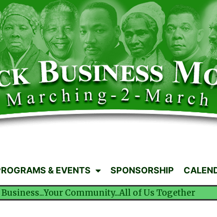
PROGRAMS & EVENTS
SPONSORSHIP
CALEN
 Business...Your Community...All of Us Together